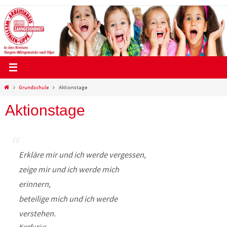
Zum
Inhalt
springen
Start
Grundschule
Aktionstage
Aktionstage
Erkläre mir und ich werde vergessen,
zeige mir und ich werde mich
erinnern,
beteilige mich und ich werde
verstehen.
Konfuzius