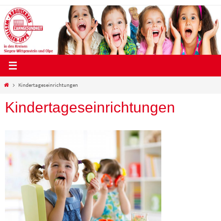
Zum
Inhalt
springen
Start
Kindertageseinrichtungen
Kindertageseinrichtungen