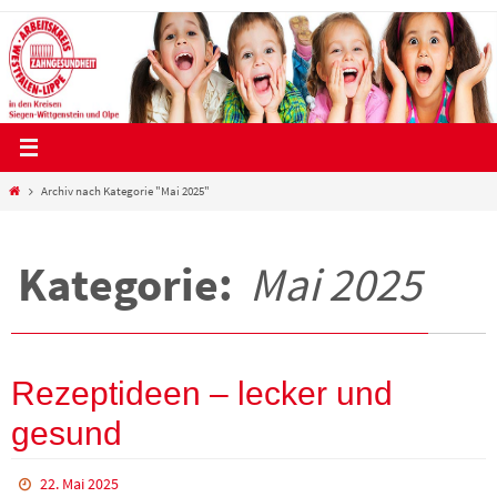
Zum
Inhalt
springen
Start
Archiv nach Kategorie "Mai 2025"
Kategorie:
Mai 2025
Rezeptideen – lecker und
gesund
22. Mai 2025