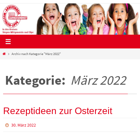
Zum
Inhalt
springen
Start
Archiv nach Kategorie "März 2022"
Kategorie:
März 2022
Rezeptideen zur Osterzeit
30. März 2022