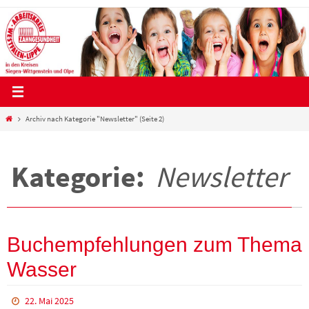
Zum
Inhalt
springen
Start
Archiv nach Kategorie "Newsletter"
(Seite 2)
Kategorie:
Newsletter
Buchempfehlungen zum Thema
Wasser
22. Mai 2025