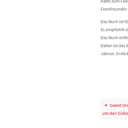
hatte zum Fee
Feenfreundin P
Das Buch ist f
Es empfiehlt s
Das Buch enth
Daher ist das
Jahren. Erstic
Sweet Dr
um den Süßm