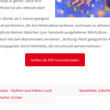
nball zu gehen. Doch ihre
intie hat die rettende Idee!
ür Kinder ab 3 Jahren geeignet.
ich bei Kindern, die ihre Milchzähne verlieren, nochmals zu aktivier
ält ein kleines Säckchen zum Sammeln ausgefallener Milchzähne.
 Buch mit dem Warnhinweis versehen: „Achtung! Nicht geeignet für 
kungsgefahr durch Kleinteile, die verschluckt werden können.“
Artikel als PDF herunterladen
eams – Mythen und Fakten rund
Bastelidee: Zahnf
acher Zucker