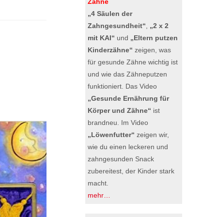
Zähne
„4 Säulen der
Zahngesundheit“
,
„2 x 2
mit KAI“
und
„Eltern putzen
Kinderzähne“
zeigen, was
für gesunde Zähne wichtig ist
und wie das Zähneputzen
funktioniert. Das Video
„Gesunde Ernährung für
Körper und Zähne“
ist
brandneu. Im Video
„Löwenfutter“
zeigen wir,
wie du einen leckeren und
zahngesunden Snack
zubereitest, der Kinder stark
macht.
mehr…