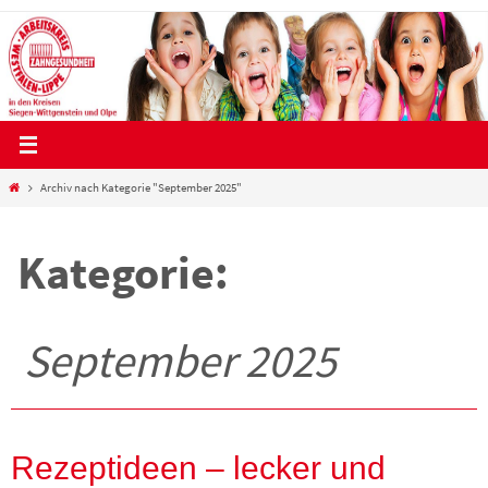
Zum
Inhalt
springen
Start
Archiv nach Kategorie "September 2025"
Kategorie:
September 2025
Rezeptideen – lecker und