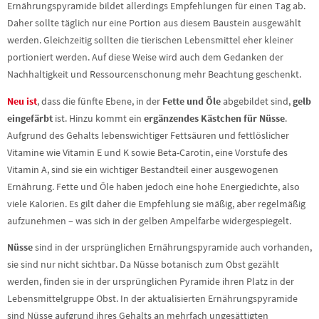
Ernährungspyramide bildet allerdings Empfehlungen für einen Tag ab.
Daher sollte täglich nur eine Portion aus diesem Baustein ausgewählt
werden. Gleichzeitig sollten die tierischen Lebensmittel eher kleiner
portioniert werden. Auf diese Weise wird auch dem Gedanken der
Nachhaltigkeit und Ressourcenschonung mehr Beachtung geschenkt.
Neu ist
, dass die fünfte Ebene, in der
Fette und Öle
abgebildet sind,
gelb
eingefärbt
ist. Hinzu kommt ein
ergänzendes Kästchen für Nüsse
.
Aufgrund des Gehalts lebenswichtiger Fettsäuren und fettlöslicher
Vitamine wie Vitamin E und K sowie Beta-Carotin, eine Vorstufe des
Vitamin A, sind sie ein wichtiger Bestandteil einer ausgewogenen
Ernährung. Fette und Öle haben jedoch eine hohe Energiedichte, also
viele Kalorien. Es gilt daher die Empfehlung sie mäßig, aber regelmäßig
aufzunehmen – was sich in der gelben Ampelfarbe widergespiegelt.
Nüsse
sind in der ursprünglichen Ernährungspyramide auch vorhanden,
sie sind nur nicht sichtbar. Da Nüsse botanisch zum Obst gezählt
werden, finden sie in der ursprünglichen Pyramide ihren Platz in der
Lebensmittelgruppe Obst. In der aktualisierten Ernährungspyramide
sind Nüsse aufgrund ihres Gehalts an mehrfach ungesättigten