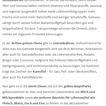
Gemüsesorten
symbolisieren. Je bunter die Auswahl, desto besser.
Obst und Gemüse liefern reichlich Vitamine und Mineralstoffe. Saisonal
und regional ausgewählt haben beide Lebensmittelgruppen mehr
Frische und somit mehr Nährstoffe und weniger Schadstoffe. Gemüse
sättigt durch seinen hohen Ballaststoffgehalt besonders gut und
langanhaltend. Kürzere Transportwege schonen die Umwelt, daher
sollten wir regionale Produkte bevorzugen.
In der
dritten grünen Ebene
gibt es
Getreideähren
, stellvertretend für
alles, was aus Getreide hergestellt wird wie Brot, Brötchen, Knäckebrot,
aber auch für Getreideflocken oder die Lebensmittel Reis, Nudeln,
Bulgur oder Couscous. Aufgrund des höheren Nährstoffgehalts und
Sättigungswerts, sind Vollkornprodukte zu bevorzugen. Ein Kästchen
trägt das Zeichen der
Kartoffel
– für Salz, Pell- oder Ofenkartoffeln,
aber auch für Kartoffelpüree.
Nun geht es in die
vierte Ebene
, die mit der
gelben Ampelfarbe
gekennzeichnet ist. Hier sind tierische Lebensmittel wie
Milch und
Milchprodukte
sowie
ein weiterer Baustein für Lebensmittel wie
Fleisch, Wurst, Fisch und Eier
zu finden. In der aktualisierten