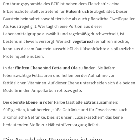
Ernährungspyramide des BZfE ist neben dem Fleischstück eine
Erbsenschote, stellvertretend für
Hülsenfrüchte
abgebildet. Dieser
Baustein beinhaltet sowohl tierische als auch pflanzliche Eiweißquellen.
Als Faustregel gilt: Wer täglich eine Portion aus dieser
Lebensmittelgruppe auswählt und regelmäßig durchwechselt, ist
bestens mit Eiweiß versorgt. Wer sich
vegetarisch
ernähren möchte,
kann aus diesem Baustein ausschließlich Hülsenfrüchte als pflanzliche
Proteinquelle nutzen.
In der
fünften Ebene
sind
Fette und Öle
zu finden. Sie liefern
lebenswichtige Fettsäuren und helfen bei der Aufnahme von
fettlöslichen Vitaminen. Auf dieser Ebene unterscheiden sich die beiden
Modelle in den Ampelfarben rot bzw. gelb.
Die
oberste Ebene in roter Farbe
fasst alle
Extras
zusammen:
Süßigkeiten, Knabbereien, süße Getränke und für Erwachsene auch
alkoholische Getränke. Dies ist unser „Luxuskästchen“, das keine
bedeutenden Stoffe zur Nährstoffversorgung liefert.
Die Anzahl der Bausteine ist eine