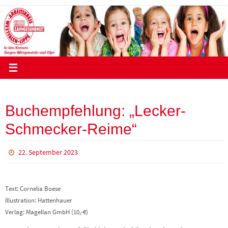
Zum
Inhalt
springen
Buchempfehlung: „Lecker-
Schmecker-Reime“
22. September 2023
Text: Cornelia Boese
Illustration: Hattenhauer
Verlag: Magellan GmbH (10,-€)