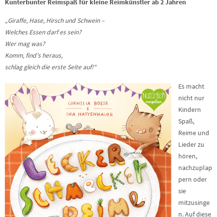
Kunterbunter Reimspaß für kleine Reimkünstler ab 2 Jahren
„Giraffe, Hase, Hirsch und Schwein –
Welches Essen darf es sein?
Wer mag was?
Komm, find’s heraus,
schlag gleich die erste Seite auf!“
Es macht
nicht nur
Kindern
Spaß,
Reime und
Lieder zu
hören,
nachzuplap
pern oder
sie
mitzusinge
n. Auf diese