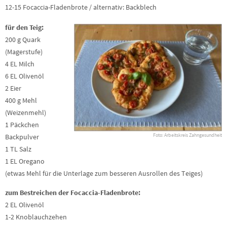
12-15 Focaccia-Fladenbrote / alternativ: Backblech
für den Teig:
200 g Quark
(Magerstufe)
4 EL Milch
6 EL Olivenöl
2 Eier
400 g Mehl
(Weizenmehl)
1 Päckchen
Foto: Arbeitskreis Zahngesundheit
Backpulver
1 TL Salz
1 EL Oregano
(etwas Mehl für die Unterlage zum besseren Ausrollen des Teiges)
zum Bestreichen der Focaccia-Fladenbrote:
2 EL Olivenöl
1-2 Knoblauchzehen