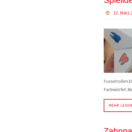
Spielid
12. März 
Fusselrollen1
Farbwürfel: B
MEHR LESE
Zahnpas