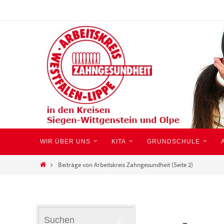
Zum
Inhalt
springen
Zum
WIR ÜBER UNS
KITA
GRUNDSCHULE
Inhalt
springen
Start
Beiträge von Arbeitskreis Zahngesundheit
(Seite 2)
Suchen
Suchen