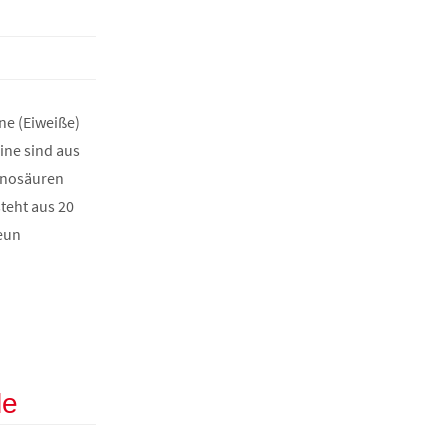
ne (Eiweiße)
ine sind aus
inosäuren
teht aus 20
eun
le