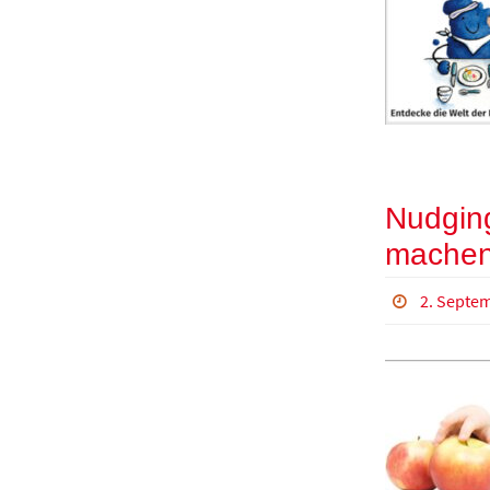
Nudging
mache
2. Septe