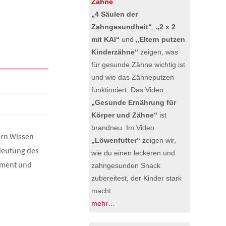
Zähne
„4 Säulen der
Zahngesundheit“
,
„2 x 2
mit KAI“
und
„Eltern putzen
Kinderzähne“
zeigen, was
für gesunde Zähne wichtig ist
und wie das Zähneputzen
funktioniert. Das Video
„Gesunde Ernährung für
Körper und Zähne“
ist
brandneu. Im Video
ern Wissen
„Löwenfutter“
zeigen wir,
deutung des
wie du einen leckeren und
ement und
zahngesunden Snack
zubereitest, der Kinder stark
macht.
mehr…