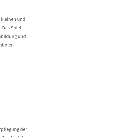
n kleinen und
 Das Spiel
chbildung und
ymbolen
rpflegung der