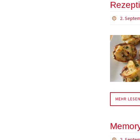
Rezepti
2. Septe
MEHR LESE
Memory 
2. Septe