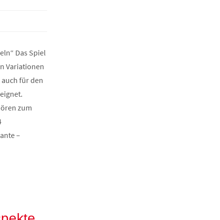
eln“ Das Spiel
n Variationen
 auch für den
eignet.
hören zum
4
ante –
spekte