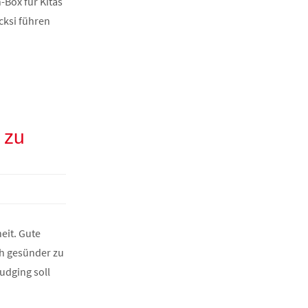
-Box für Kitas
ecksi führen
.
 zu
eit. Gute
ch gesünder zu
udging soll